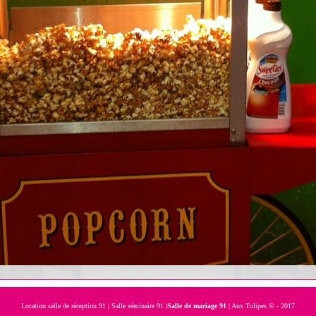
Location salle de réception 91
|
Salle séminaire 91
|
Salle de mariage 91
| Aux Tulipes © - 2017